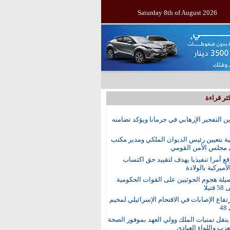
Saturday 8th of August 2026
ثر قراءة
ين التفجير الإرهابي في جرمانا ويؤكد تضامنه
ية بتعيين رئيس الديوان الملكي ومدير مكتب
 مجلس الأمن القومي
ع أمرا تنفيذيا يهدف لتقييد حق اكتساب
أميركية بالولادة
يلة هجوم الحوثيين على القوات الحكومية
تيلا
رتفاع الإصابات في الاقتحام الإسرائيلي لمخيم
4
نقل تمنيات الملك وولي العهد بموفور الصحة
عزب واللواء العبادي