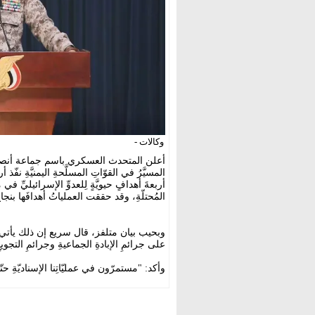
وكالات -
أعلن المتحدث العسكري باسم جماعة أنصار 
المسيَّرُ في القوّاتِ المسلَّحةِ اليمنيَّةِ نفّ
أربعةَ أهدافٍ حيويَّةٍ لِلعدوِّ الإسرائيليِّ ف
المُحتلّةِ، وقد حققت العملياتُ أهدافَها بنجا
وبحيب بيان متلفز، قال سريع إن ذلك يأتي "ا
على جرائمِ الإبادةِ الجماعيةِ وجرائمِ التجويعِ
وأكد: "مستمرّون في عمليّاتِنا الإسناديّةِ ح