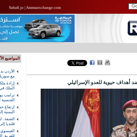
Sahafi.jo
|
Ammanxchange.com
المواضيع الأك
الأردن يد
مع سوريا
إرادة ملك
الملك في
ترامب يوق
الجنسية ال
ارتفاع حص
اليمنية إلى 58 ق
الضفة.. ا
قلنديا إلى 8
العيسوي ي
للفريق ال