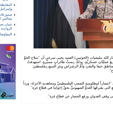
المعايطة
وإسرائيل
صدور قان
مجالس الأم
عمان تحتض
الروابدة:
المفاوضات
الله مليشيات (الحوثيين) العميد يحيى سرعي أن "سلاح الجوِّ
ذ أربعَ عمليّاتٍ عسكريَّةٍ، وذلكَ بِـستِّ طائراتٍ مسيَّرةٍ، استهدفتْ
ي مناطقَ حيفا والنقبِ وأمِّ الرشراشِ وبئرِ السبعِ بِـفلسطينَ
ح".
نتصاراً لمظلوميةِ الشعبِ الفلسطينيِّ ومجاهديهِ الأعزاءِ، ورداً
 التي يقترفُها العدوُّ الصهيونيُّ بحقِّ إخوانِنا في قطاعِ غزة".
تّى وقفِ العدوانِ ورفعِ الحصارِ عن قطاعِ غزة".