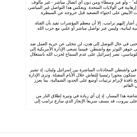
ه" - ولو عبر وسطاء ومن دون أي اتصال مباشر - غير مألوف
هابية في الولايات المتحدة. ويعكس هذا التواصل غير المباشر،
يت الأبيض على احتواء التصعيد قبل خروجه عن السيطرة.
شار إليهم ترامب، إلا أن معظم المؤشرات تفيد بأن القناة
لبنانية، وليس عبر تواصل مباشر أو علني مع حزب الله
 حتى في حال التوصل إلى هدن، لن تتخلى عن حرية العمل ضد
لى جوهر التوتر مع واشنطن: فبينما تسعى الإدارة الأمريكية إلى
دبلوماسي، تصر إسرائيل على عدم السماح لحزب الله باستغلال
 واشنطن المحادثات المباشرة بين إسرائيل ولبنان، إذ تشير
كون محورا رئيسيا للنقاش خلال الأيام المقبلة. وترى الإدارة
نافذة لإبرام ترتيبات أوسع على الحدود الشمالية، بما يعزز
القائم.
شة هذا المسار، إذ إن أي زيادة في وتيرة إطلاق النار من
على بيروت، قد ينسف سريعا الإنجاز الذي سارع ترامب إلى