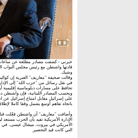
خبرني - كشفت مصادر مطلعة عن ساعات ح
قادتها واشنطن مع رئيس مجلس النواب الل
وشيك.
وقالت صحيفة "معاريف" العبرية إن كوال
في نقل رسائل من "حزب الله" إلى الإدا
تحافظ على مسارات دبلوماسية إقليمية أو
وبحسب المصادر اللبنانية، فإن واشنطن 
على إسرائيل مقابل امتناع إسرائيل عن اس
باتجاه تفاهم أوسع يشمل وقفا كاملا لإطلاق 
وأضافت "معاريف" أن واشنطن فعّلت قنا
الإدارة الأمريكية تفيد بأن الحزب مستعد ل
الأمريكي في بيروت، ميشال عيسى، في محا
التي كانت قيد التحضير.