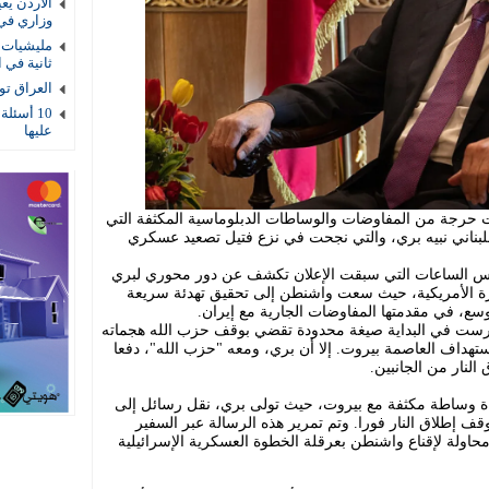
الأردن يع
وزاري في
مليشيات ا
ثانية في ا
العراق توقيف 4 عناصر أمنية بتهمة
10 أسئلة
عليها
رجة من المفاوضات والوساطات الدبلوماسية المكثفة التي
بناني نبيه بري، والتي نجحت في نزع فتيل تصعيد عسكري
يس الساعات التي سبقت الإعلان تكشف عن دور محوري لبري
رة الأمريكية، حيث سعت واشنطن إلى تحقيق تهدئة سريعة
سع، في مقدمتها المفاوضات الجارية مع إيران.
درست في البداية صيغة محدودة تقضي بوقف حزب الله هجماته
تهداف العاصمة بيروت. إلا أن بري، ومعه "حزب الله"، دفعا
النار من الجانبين.
ة وساطة مكثفة مع بيروت، حيث تولى بري، نقل رسائل إلى
وقف إطلاق النار فورا. وتم تمرير هذه الرسالة عبر السفير
ولة لإقناع واشنطن بعرقلة الخطوة العسكرية الإسرائيلية