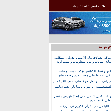
Friday 7th of August 2026
ثر قراءة
ركة اتصالات تنال الاعتماد الدولي المتكامل
اية البيانات وأمن المعلومات واستمرارية
س رؤساء الكنائس يؤكد أهمية الوصاية
 في الحفاظ على هوية القدس ومقدساتها
إيراني: التواصل مع خامنئي صعب للغاية حاليا
الفلسطينيون يريدون ابادتنا ولن نقيم دولتهم
راء الكندي كارني يقول إنه لا يثق في رئيس
دولي لكرة القدم