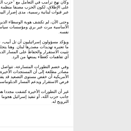
وكان نهج ترامب في التعامل مع "حزب الل
على الإطلاق، لكون الحزب مصنفا منظمة إر
عبر قنوات لبنانية رسمية، مدى إصرار الب
وحتى الآن، لم تكشف هوية الوسطاء الذين أ
الأساسية مرت عبر بري ومؤسسات سياسية 
نفسه.
ويؤكد مسؤولون إسرائيليون أن تل أبيب،
ما تعتبره تهديدات مصدرها لبنان. وهنا يتج
تثبيت الاستقرار والحفاظ على المسار ال
أي تفاهمات كغطاء يمنعها من الرد.
وفي خضم التطورات المتسارعة، تتواصل في
مصادر مطلعة إلى أن المستجدات الأخيرة ست
الأمريكية أن خفض مستوى التصعيد قد يفتح 
فرص الاستقرار ويدعم المسار الدبلوماسي 
غير أن التطورات الأخيرة كشفت مجددا هشا
جانب حزب الله، أو تنفيذ إسرائيل هجوما 
الترويج له.