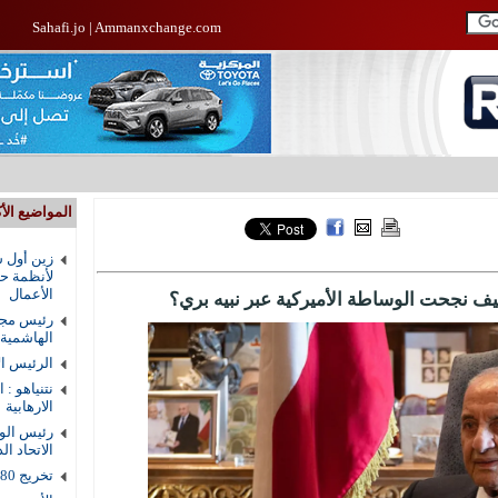
Sahafi.jo
|
Ammanxchange.com
المواضيع الأك
زين أول ش
لأنظمة حم
الأعمال
يف نجحت الوساطة الأميركية عبر نبيه بري؟
رئيس مجل
الهاشمية
الرئيس ال
نتنياهو : 
الارهابية
رئيس الوز
الاتحاد ال
تخريج 80 طالبا من دار القرآن الكريم في الزرقاء