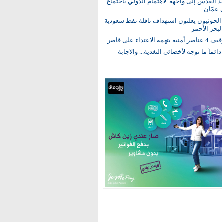
يد القدس إلى واجهة الاهتمام الدولي باجتماع
 عمّان
لحوثيون يعلنون استهداف ناقلة نفط سعودية
لبحر الأحمر
 الاعتداء على قاصر
 دائماً ما توجه لأخصائي التغذية... والاجابة