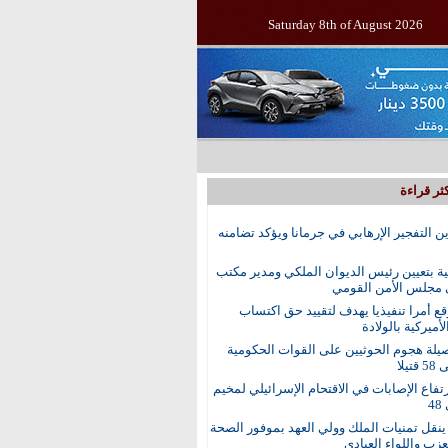
Saturday 8th of August 2026
ثر قراءة
ين التفجير الإرهابي في جرمانا ويؤكد تضامنه
ية بتعيين رئيس الديوان الملكي ومدير مكتب
 مجلس الأمن القومي
ع أمرا تنفيذيا يهدف لتقييد حق اكتساب
أميركية بالولادة
يلة هجوم الحوثيين على القوات الحكومية
تيلا
رتفاع الإصابات في الاقتحام الإسرائيلي لمخيم
4
نقل تمنيات الملك وولي العهد بموفور الصحة
عزب واللواء العبادي