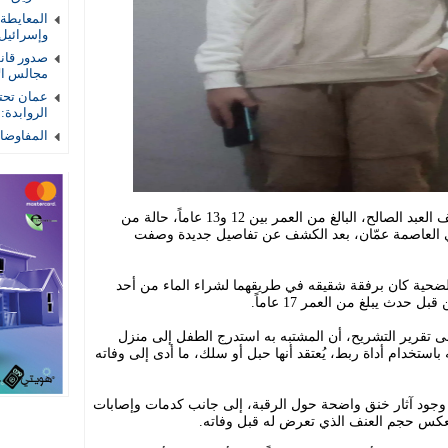
المعايطة
وإسرائيل
صدور قان
مجالس الأم
عمان تحتض
الروابدة:
المفاوضات
أثارت جريمة مقتل الطفل عبد الحكيم خلف العبد الصالح، البالغ من العمر بين 12 و13 عاماً، حالة من
العاصمة عمّان، بعد الكشف عن تفاصيل جديدة وصفت
ضحية كان برفقة شقيقه في طريقهما لشراء الماء من أحد
 حدث يبلغ من العمر 17 عاماً.
على تقرير التشريح، أن المشتبه به استدرج الطفل إلى منزل
ستخدام أداة ربط، يُعتقد أنها حبل أو سلك، ما أدى إلى وفاته
وجود آثار خنق واضحة حول الرقبة، إلى جانب كدمات وإصابات
كس حجم العنف الذي تعرض له قبل وفاته.