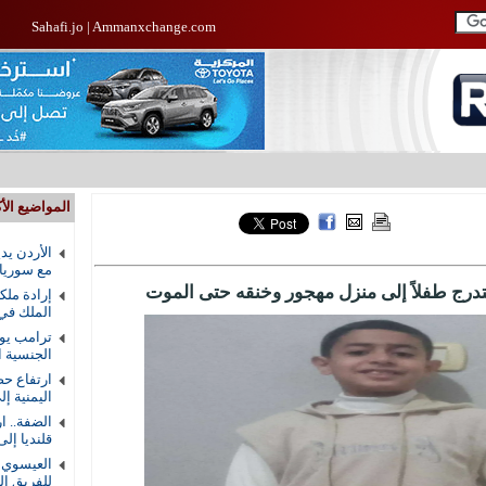
Sahafi.jo
|
Ammanxchange.com
المواضيع الأك
الأردن يد
مع سوريا
تدرج طفلاً إلى منزل مهجور وخنقه حتى الموت
إرادة ملك
الملك في
ترامب يوق
الجنسية ال
ارتفاع حص
اليمنية إلى 58 ق
الضفة.. ا
قلنديا إلى 8
العيسوي ي
للفريق ال