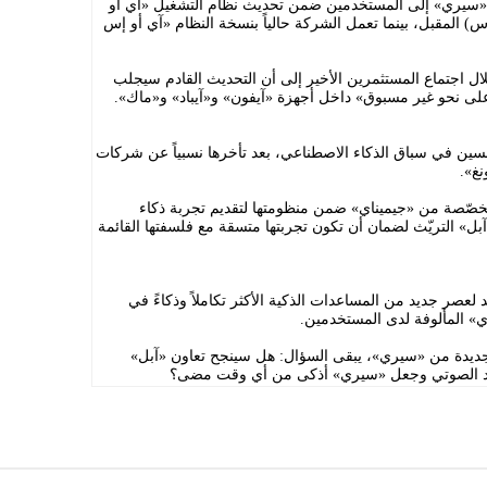
«سيري» إلى المستخدمين ضمن تحديث نظام التشغيل «آي أو
(مارس) المقبل، بينما تعمل الشركة حالياً بنسخة النظام «آي أو إس
ال اجتماع المستثمرين الأخير إلى أن التحديث القادم سيجلب
ى نحو غير مسبوق» داخل أجهزة «آيفون» و«آيباد» و«ماك».
افسين في سباق الذكاء الاصطناعي، بعد تأخرها نسبياً عن شركات
غ».
صّصة من «جيميناي» ضمن منظومتها لتقديم تجربة ذكاء
ل» التريّث لضمان أن تكون تجربتها متسقة مع فلسفتها القائمة
لعصر جديد من المساعدات الذكية الأكثر تكاملاً وذكاءً في
» المألوفة لدى المستخدمين.
 الجديدة من «سيري»، يبقى السؤال: هل سينجح تعاون «آبل»
عد الصوتي وجعل «سيري» أذكى من أي وقت مضى؟