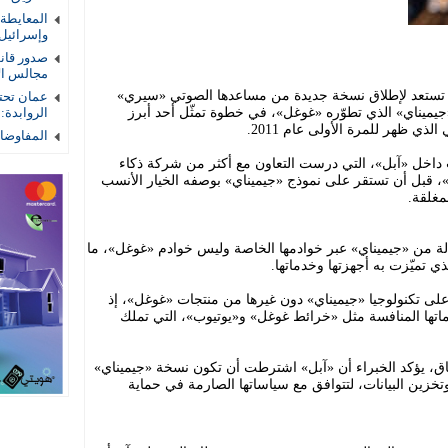
المعايطة
وإسرائيل
صدور قان
مجالس الأم
 تستعد لإطلاق نسخة جديدة من مساعدها الصوتي «سيري»
عمان تحتض
جيميناي» الذي تطوّره «غوغل»، في خطوة تمثّل أحد أبرز
الروابدة:
لذي ظهر للمرة الأولى عام 2011.
المفاوضات
 داخل «آبل»، التي درست التعاون مع أكثر من شركة ذكاء
»، قبل أن تستقر على نموذج «جيميناي» بوصفه الخيار الأنسب
مغلقة.
ة من «جيميناي» عبر خوادمها الخاصة وليس خوادم «غوغل»، ما
 تميّزت به أجهزتها وخدماتها.
على تكنولوجيا «جيميناي» دون غيرها من منتجات «غوغل»، إذ
تها المنافسة مثل «خرائط غوغل» و«يوتيوب»، التي تملك
اق، يؤكد الخبراء أن «آبل» اشترطت أن تكون نسخة «جيميناي»
خزين البيانات، لتتوافق مع سياساتها الصارمة في حماية