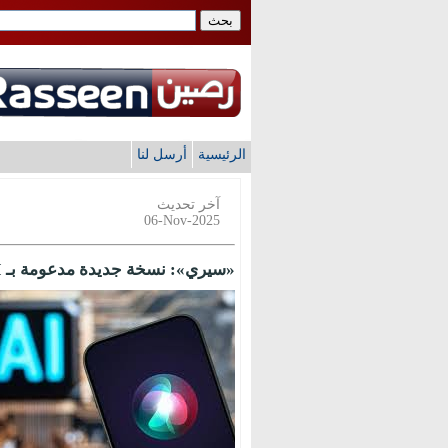
الرئيسية
أرسل لنا
آخر تحديث
06-Nov-2025
«سيري»: نسخة جديدة مدعومة بـ AI «غوغل»