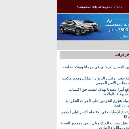
Saturday 8th of August 2026
ثر قراءة
ين التفجير الإرهابي في جرمانا ويؤكد تضامنه
ية بتعيين رئيس الديوان الملكي ومدير مكتب
 مجلس الأمن القومي
ع أمرا تنفيذيا يهدف لتقييد حق اكتساب
أميركية بالولادة
يلة هجوم الحوثيين على القوات الحكومية
تيلا
رتفاع الإصابات في الاقتحام الإسرائيلي لمخيم
4
نقل تمنيات الملك وولي العهد بموفور الصحة
عزب واللواء العبادي