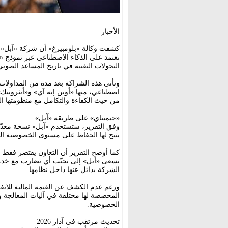
الأخبار
كشفت وكالة «بلومبيرغ» أن شركة «آبل»
تعتمد على الذكاء الاصطناعي عبر نموذج «
التحولات التقنية في تاريخ المساعد الصوتي ا
وتأتي هذه الشراكة بعد مدة من المداولات
اصطناعي، منها «أوبن إيه آي» و«أنثروبيك
من حيث الكفاءة والتكامل مع منظومتها ال
«جيميناي» على طريقة «آبل»
وفق التقرير، ستستخدم «آبل» نسخة معدّل
يتيح لها الحفاظ على مستوى الخصوصية الذي
كما أوضح التقرير أن التعاون يقتصر فقط 
تسعى «آبل» إلى تجنّب أي تضارب مع خدما
الشركة بدائل عنها داخل نظامها.
ورغم عدم الكشف عن القيمة المالية للاتف
المخصصة لها مختلفة في آليات المعالجة وت
الخصوصية.
تحديث مرتقب في آذار 2026