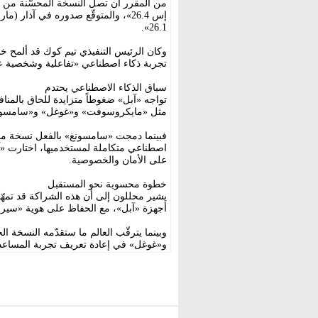
من المقرر أن تصل النسخة المحسّنة من 
إس 26.4»، والمتوقّع صدوره في آذار 
26.1».
وكان الرئيس التنفيذي تيم كوك قد ألمح خل
تجربة ذكاء اصطناعي «تفاعلية وشخصية عل
سباق الذكاء الاصطناعي يحتدم
تواجه «آبل» ضغوطاً متزايدة للحاق بالمن
مثل «مايكروسوفت» و«غوغل» و«سامسون
فبينما دمجت «سامسونغ» بالفعل نسخة مخ
اصطناعي متكاملة لمستخدميها، اختارت «آب
على الأمان والخصوصية.
خطوة محسوبة نحو المستقبل
يشير محللون إلى أن هذه الشراكة قد تمهّد 
أجهزة «آبل»، مع الحفاظ على هوية «سيري
وبينما يترقّب العالم ما ستقدّمه النسخة
و«غوغل» في إعادة تعريف تجربة المسا