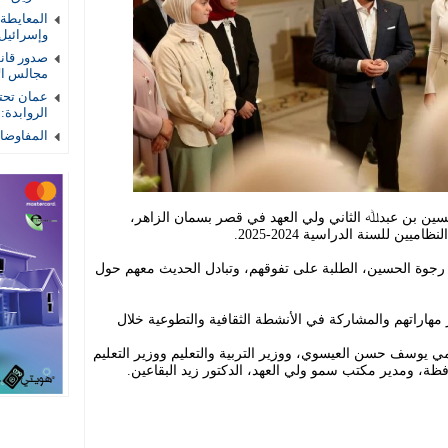
المعايطة
وإسرائيل
صدور قان
مجالس الأم
عمان تحتض
الروابدة:
المفاوضات
حسين بن عبدﷲ الثاني ولي العهد في قصر بسمان الزاهر،
يين للسنة الدراسية 2024-2025.
 رجوة الحسين، الطلبة على تفوقهم، وتبادل الحديث معهم حول
مهاراتهم والمشاركة في الأنشطة الثقافية والتطوعية خلال
ي يوسف حسن العيسوي، ووزير التربية والتعليم ووزير التعليم
ظة، ومدير مكتب سمو ولي العهد، الدكتور زيد البقاعين.