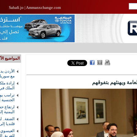
Sahafi.jo
|
Ammanxchange.com
المواضيع الأك
الأردن يد
مع سوريا
لعامة ويهنئهم بتفوقهم
إرادة ملك
الملك في
ترامب يوق
الجنسية ال
ارتفاع حص
اليمنية إلى 58 ق
الضفة.. ا
قلنديا إلى 8
العيسوي ي
للفريق ال