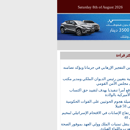
Saturday 8th of August 2026
ثر قراءة
ين التفجير الإرهابي في جرمانا ويؤكد تضامنه
ية بتعيين رئيس الديوان الملكي ومدير مكتب
 مجلس الأمن القومي
ع أمرا تنفيذيا يهدف لتقييد حق اكتساب
أميركية بالولادة
يلة هجوم الحوثيين على القوات الحكومية
تيلا
رتفاع الإصابات في الاقتحام الإسرائيلي لمخيم
4
نقل تمنيات الملك وولي العهد بموفور الصحة
عزب واللواء العبادي