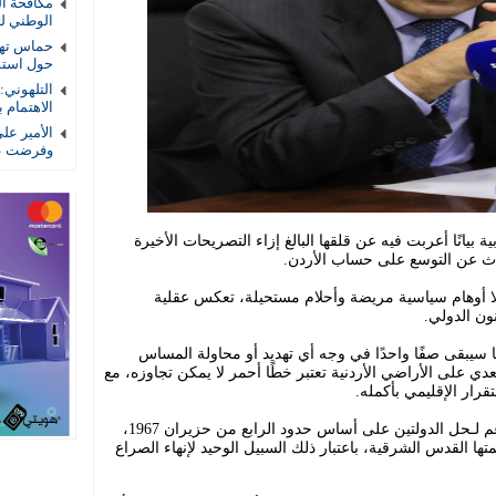
الوطني لتأ
حماس تهد
حول استمر
التلهوني
الاهتمام ب
الأمير عل
وفرضت عل
ة بيانًا أعربت فيه عن قلقها البالغ إزاء التصريحات الأخيرة
حدث عن التوسع على حساب الأردن.
لا أوهام سياسية مريضة وأحلام مستحيلة، تعكس عقلية
نون الدولي.
ا سيبقى صفًا واحدًا في وجه أي تهديد أو محاولة المساس
دي على الأراضي الأردنية تعتبر خطًا أحمر لا يمكن تجاوزه، مع
رار الإقليمي بأكمله.
وأكد البيان على موقف الأردن الثابت الداعم لـحل الدولتين على أساس حدود الرابع من حزيران 1967،
ها القدس الشرقية، باعتبار ذلك السبيل الوحيد لإنهاء الصراع