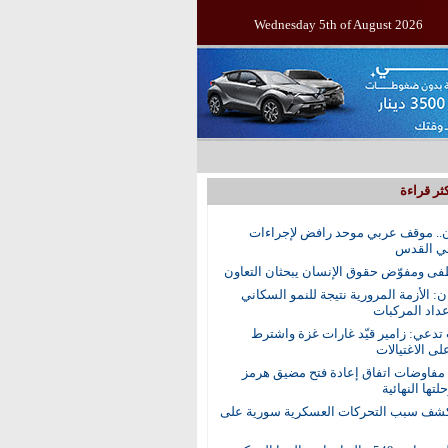
Wednesday 5th of August 2026
ثر قراءة
.. موقف عربي موحد رافض لإجراءات
في القدس
ى ومفوّض حقوق الإنسان يبحثان التعاون
ن: الأزمة المرورية نتيجة للنمو السكاني
عداد المركبات
 تدعي: زامير قيّد غارات غزة واشترط
لى الاغتيالات
 مفاوضات اتفاق إعادة فتح مضيق هرمز
تها النهائية
ف سبب التحركات العسكرية سورية على