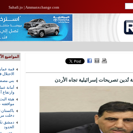
Sahafi.jo
|
Ammanxchange.com
المواضيع الأك
قمة عمان
الاحتلال 
ية تُدين تصريحات إسرائيلية تجاه الأردن
بني مصطف
أمانة عما
وارتفاع أ
هيئة البث
موافقته ع
باكستان:
دخلت مرحل
دمشق تكش
الحدود