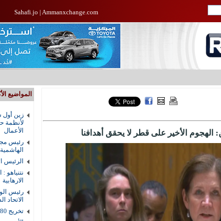
Sahafi.jo
|
Ammanxchange.com
المواضيع الأك
زين أول ش
لأنظمة حم
الأعمال
 الهجوم الأخير على قطر لا يحقق أهدافنا
رئيس مجل
الهاشمية
الرئيس ال
نتنياهو : 
الارهابية
رئيس الوز
الاتحاد ال
تخريج 80 طالبا من دار القرآن الكريم في الزرقاء