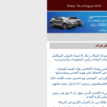
Friday 7th of August 2026
ثر قراءة
ركة اتصالات تنال الاعتماد الدولي المتكامل
اية البيانات وأمن المعلومات واستمرارية
س رؤساء الكنائس يؤكد أهمية الوصاية
 في الحفاظ على هوية القدس ومقدساتها
إيراني: التواصل مع خامنئي صعب للغاية حاليا
الفلسطينيون يريدون ابادتنا ولن نقيم دولتهم
راء الكندي كارني يقول إنه لا يثق في رئيس
دولي لكرة القدم