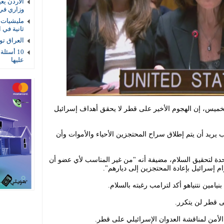
الأردن يع
وزاري في
مليشيات ا
ثانية في ا
العراق توقيف 4 عناصر أمنية بتهمة
10 أسئلة
عليها
لخميس، إن الهجوم الأخير على قطر لا يحقق أهداف إسرائيل
 يريد أن يتم إطلاق سراح المحتجزين الأحياء والأموات وأن
حدة لتحقيق السلام، مضيفة أنه "من غير المناسب لأي عضو أن
 إسرائيل بإعادة المحتجزين إلى ديارهم".
يامين نتنياهو أكد لترامب رغبته بالسلام.
ى قطر لن يتكرر.
أمن لمناقشة العدوان الإسرائيلي على قطر.