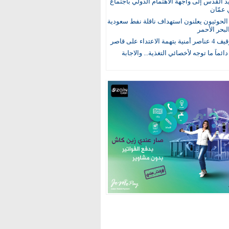
يد القدس إلى واجهة الاهتمام الدولي باجتماع
 عمّان
لحوثيون يعلنون استهداف ناقلة نفط سعودية
لبحر الأحمر
 الاعتداء على قاصر
 دائماً ما توجه لأخصائي التغذية... والاجابة