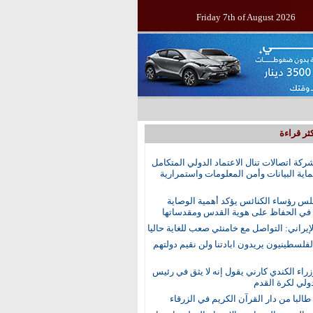
Friday 7th of August 2026
ثر قراءة
ركة اتصالات تنال الاعتماد الدولي المتكامل
اية البيانات وأمن المعلومات واستمرارية
س رؤساء الكنائس يؤكد أهمية الوصاية
 في الحفاظ على هوية القدس ومقدساتها
إيراني: التواصل مع خامنئي صعب للغاية حاليا
الفلسطينيون يريدون ابادتنا ولن نقيم دولتهم
راء الكندي كارني يقول إنه لا يثق في رئيس
دولي لكرة القدم