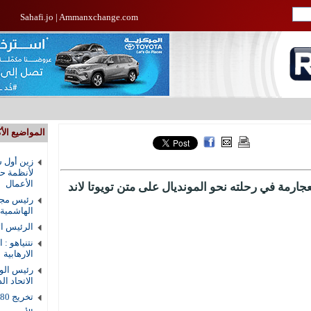
Sahafi.jo
|
Ammanxchange.com
المواضيع الأك
زين أول ش
لأنظمة حم
الأعمال
عجارمة في رحلته نحو المونديال على متن تويوتا لاند
رئيس مجل
الهاشمية
الرئيس ال
نتنياهو : 
الارهابية
رئيس الوز
الاتحاد ال
تخريج 80 طالبا من دار القرآن الكريم في الزرقاء