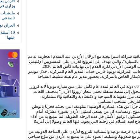
الأردن يع
وزاري في
مليشيات ا
ثانية في ا
العراق توقيف 4 عناصر أمنية بتهمة
10 أسئلة
عليها
 تويوتا اتفاقية شراكة استراتيجية مع الرحّال الأردني عبد السلام العجارمة لدعم
 بالسيارة"، والتي تهدف إلى الترويج للأردن على المستويين الإقليمي
الوطني الأردني لكرة القدم إلى نهائيات كأس العالم 2026.
 جانب المركزية تويوتا فارس حداد، المدير العام للمركزية، خلال مؤتمر
ثاء 22 تموز 2025 في مركز الابتكار الخاص بالمركزية، بحضور مدير عام هيئة تنشيط السياحة
من المقرر أن يمتد مسار الرحلة عبر أكثر من 60 دولة في العالم لمدة عام كامل على متن سيارة تويوتا لاند كروزر
ستتحول إلى منصة متنقلة تحمل شعار "زوروا الأردن" بمختلف اللغات.
 تبرز مقوماته السياحية والاقتصادية والثقافية والاستثمارية،
تاريخي لمنتخب النشامى.
 جزءًا من هذه المبادرة الوطنية الملهمة، التي تجسّد فخرنا بالوطن
لطموح، ومساندة كل من يسعى لتمثيل الأردن بصورة مشرّفة أمام
و ستكون الرفيق الأمثل في هذه الرحلة الطويلة، لما تتمتع به من أداء
اح لعبد السلام في رحلته التي يجوب فيها العالم وصولًا إلى أمريكا
ادرة فرصة نوعية واستثنائية للترويج للأردن على الساحة الدولية، من
 مع شعوبها، وتسليط الضوء على ما يتمتع به الأردن من تنوّع سياحي