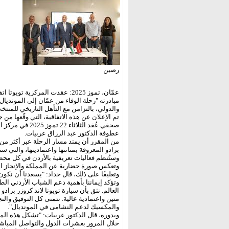
رصين
عمّان، تموز 2025: عقدت المركزية
مبادرته "رحلة الوفاء من عمّان إلى المونديال
والدولي، بالتزامن مع التأهل التاريخي للمنتخب 
تم الإعلان عن هذه الاتفاقية، التي وقّعها من
صحفي عُقد الثلا
عطوفة الدكتور عبد الرزاق عربيات.
برادو المعروفة بمتانتها واعتماديتها، والتي 
وستُنظم فعاليات تعريفية بالأردن في كل محطة،
وتعكس صورة حضارية عن المملكة والإنجاز ال
وتعليقًا على ذلك، قال حداد: "يسعدنا أن نكون
وتؤكد إيماننا بأهمية دعم الشباب الأردني ا
العالم. نثق بأن سيارة تويوتا لاند كروزر براد
متين واعتمادية عالية. نتمنى كل التوفيق والنج
والمكسيك لدعم النشامى في المونديال".
وبدوره، قال الدكتور عربيات: "تشكل هذه المب
خلال المرور بعشرات الدول والتواصل المباشر