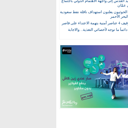
يد القدس إلى واجهة الاهتمام الدولي باجتماع
 عمّان
لحوثيون يعلنون استهداف ناقلة نفط سعودية
لبحر الأحمر
 الاعتداء على قاصر
 دائماً ما توجه لأخصائي التغذية... والاجابة