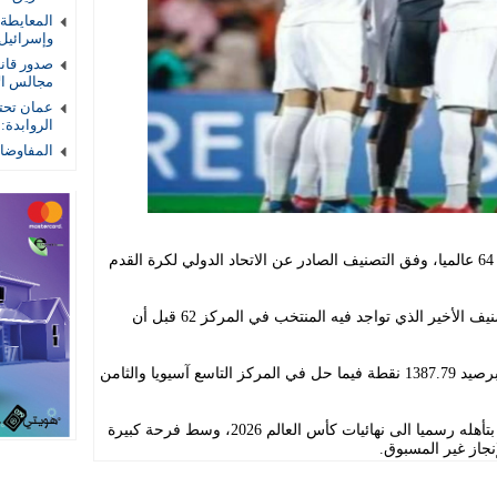
المعايطة
وإسرائيل
صدور قان
مجالس الأم
عمان تحتض
الروابدة:
المفاوضات
احتل المنتخب الوطني لكرة القدم المركز 64 عالميا، وفق التصنيف الصادر عن الاتحاد الدولي لكرة القدم
وتراجع المنتخب الوطني مركزين عن التصنيف الأخير الذي تواجد فيه المنتخب في المركز 62 قبل أن
واحتل المنتخب الوطني المركز 64 عالميا برصيد 1387.79 نقطة فيما حل في المركز التاسع آسيويا والثامن
وكان المنتخب الوطني حقق إنجازا تاريخيا بتأهله رسميا الى نهائيات كأس العالم 2026، وسط فرحة كبيرة
نجاز غير المسبوق.