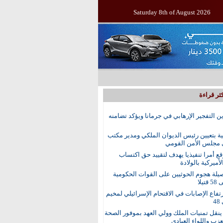
Saturday 8th of August 2026
ثر قراءة
ين التفجير الإرهابي في جرمانا ويؤكد تضامنه
ية بتعيين رئيس الديوان الملكي ومدير مكتب
 مجلس الأمن القومي
ع أمرا تنفيذيا يهدف لتقييد حق اكتساب
أميركية بالولادة
يلة هجوم الحوثيين على القوات الحكومية
تيلا
رتفاع الإصابات في الاقتحام الإسرائيلي لمخيم
4
نقل تمنيات الملك وولي العهد بموفور الصحة
عزب واللواء العبادي