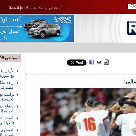
Sahafi.jo
|
Ammanxchange.com
المواضيع الأك
الأردن يد
مع سوريا
إرادة ملك
الملك في
ترامب يوق
الجنسية ال
ارتفاع حص
اليمنية إلى 58 ق
الضفة.. ا
قلنديا إلى 8
العيسوي ي
للفريق ال