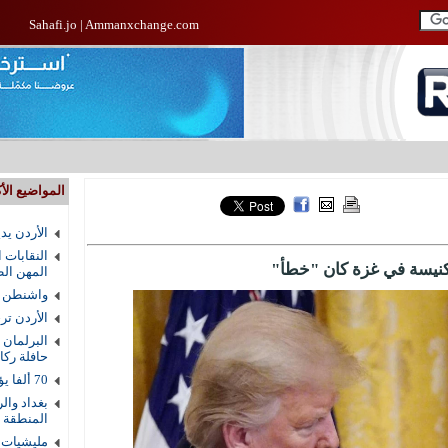
Sahafi.jo
|
Ammanxchange.com
المواضيع الأك
الأردن يد
النقابات 
لكنيسة في غزة كان "خطأ"
المهن الط
واشنطن ت
الأردن ترجيح 
البرلمان 
حافلة رك
70 ألفا يؤدون صلاة الجمعة في المسجد الأقصى
بغداد وال
المنطقة
مليشيات 