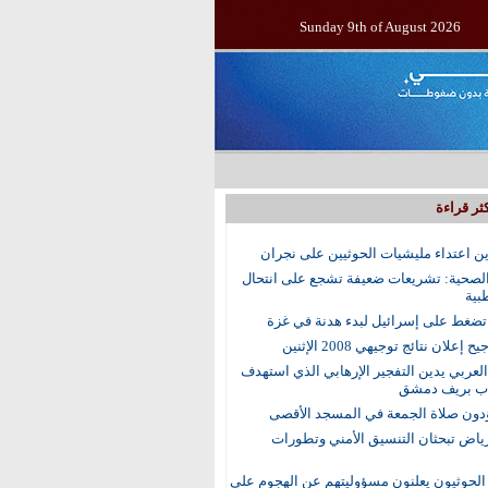
Sunday 9th of August 2026
ثر قراءة
ين اعتداء مليشيات الحوثيين على نجران
الصحية: تشريعات ضعيفة تشجع على انتحال
بية
ضغط على إسرائيل لبدء هدنة في غزة
إعلان نتائج توجيهي 2008 الإثنين
العربي يدين التفجير الإرهابي الذي استهدف
اب بريف دمشق
رياض تبحثان التنسيق الأمني وتطورات
الحوثيون يعلنون مسؤوليتهم عن الهجوم على