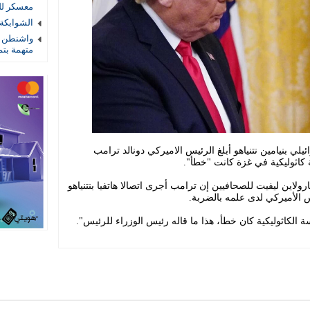
معسكر لل
الشوابكة 
واشنطن ت
متهمة بتم
ئيلي بنيامين نتنياهو أبلغ الرئيس الاميركي دونالد ترامب
كاثوليكية في غزة كانت "خطأ".
رولاين ليفيت للصحافيين إن ترامب أجرى اتصالا هاتفيا بنتنياهو
 الأميركي لدى علمه بالضربة.
 الكاثوليكية كان خطأ، هذا ما قاله رئيس الوزراء للرئيس".