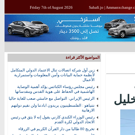
Friday 7th of August 2026
Sahafi.jo
|
Ammanxchange.
المواضيع الأكثر قراءة
زين أول شركة اتصالات تنال الاعتماد الدولي المتكامل
لأنظمة حماية البيانات وأمن المعلومات واستمرارية
الأعمال
رئيس مجلس رؤساء الكنائس يؤكد أهمية الوصاية
الهاشمية في الحفاظ على هوية القدس ومقدساتها
ليل
الرئيس الإيراني: التواصل مع خامنئي صعب للغاية حاليا
نتنياهو : الفلسطينيون يريدون ابادتنا ولن نقيم دولتهم
الارهابية
رئيس الوزراء الكندي كارني يقول إنه لا يثق في رئيس
الاتحاد الدولي لكرة القدم
تخريج 80 طالبا من دار القرآن الكريم في الزرقاء