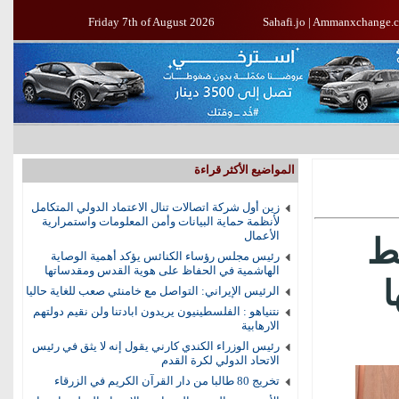
Friday 7th of August 2026
Sahafi.jo
|
Ammanxchange.
المواضيع الأكثر قراءة
زين أول شركة اتصالات تنال الاعتماد الدولي المتكامل
لأنظمة حماية البيانات وأمن المعلومات واستمرارية
الأعمال
بط
رئيس مجلس رؤساء الكنائس يؤكد أهمية الوصاية
الهاشمية في الحفاظ على هوية القدس ومقدساتها
ا
الرئيس الإيراني: التواصل مع خامنئي صعب للغاية حاليا
نتنياهو : الفلسطينيون يريدون ابادتنا ولن نقيم دولتهم
الارهابية
رئيس الوزراء الكندي كارني يقول إنه لا يثق في رئيس
الاتحاد الدولي لكرة القدم
تخريج 80 طالبا من دار القرآن الكريم في الزرقاء