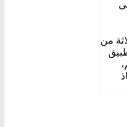
 على
ثة من
بيق
،
ذ